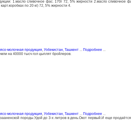
кции: 1.масло сливочное фас. 170г 72, 5% жирности 2.масло сливочное фа
карт.коробках по 20 кг) 72, 5% жирности 4.
мясо-молочная продукция
,
Узбекистан, Ташкент
...
Подробнее
...
емли на 40000 тысч гол цыплят бройлеров.
мясо-молочная продукция
,
Узбекистан, Ташкент
...
Подробнее
...
зааненской породы.Удой до 3-х литров в день.Окот первый.И еще продаётся 