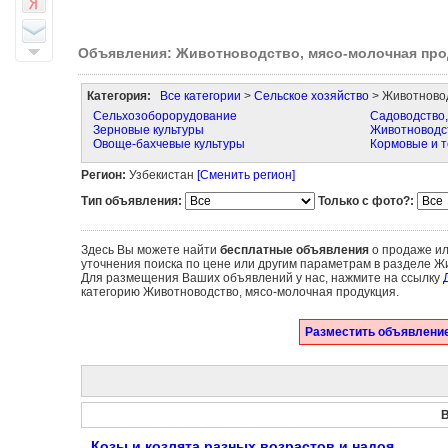
Объявления: Животноводство, мясо-молочная про
Категория:
Все категории
>
Сельское хозяйство
> Животновод
Сельхозоборорудование
Садоводство,
Зерновые культуры
Животноводст
Овоще-бахчевые культуры
Кормовые и т
Регион:
Узбекистан
[Сменить регион]
Тип объявления:
Только с фото?:
Здесь Вы можете найти
бесплатные объявления
о продаже ил
уточнения поиска по цене или другим параметрам в разделе Ж
Для размещения Ваших объявлений у нас, нажмите на ссылку
категорию Животноводство, мясо-молочная продукция.
Разместить объявление
В
Козы и козлята разных возрастов и надоя