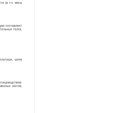
и (в т.ч. мяса
цию составляет
тельных телок,
олутуши, шпик
птицеводством.
менных скотов,