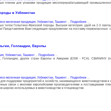
ые пленки для упаковки продукции мясоперерабатывающей промышленност
ороды в Узбекистан
мясо-молочная продукция
,
Узбекистан, Ташкент
...
Подробнее
...
ых телок Голштино-Фризской породы. Высшая категория, удой на 2-3 лакта
да! Представляем Вам следующее предложение на поставку первоклассных с
льгии, Голландии, Европы
ция
,
Узбекистан, Ташкент
...
Подробнее
...
и, Голландии, других стран Европы и Америки (EXW - FCA): СВИНИНУ (п
мясо-молочная продукция
,
Узбекистан, Ташкент
...
Подробнее
...
ля поддержки предприятий и хозяйств, занимающихся животноводством и 
чные связи с многими европейскими производителями и поставщиками пле
ов широко используемых в животноводстве и птицеводстве.