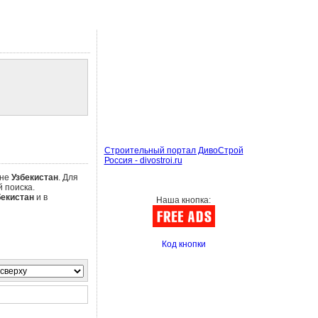
Строительный портал ДивоСтрой
Россия - divostroi.ru
оне
Узбекистан
. Для
 поиска.
бекистан
и в
Наша кнопка:
Код кнопки