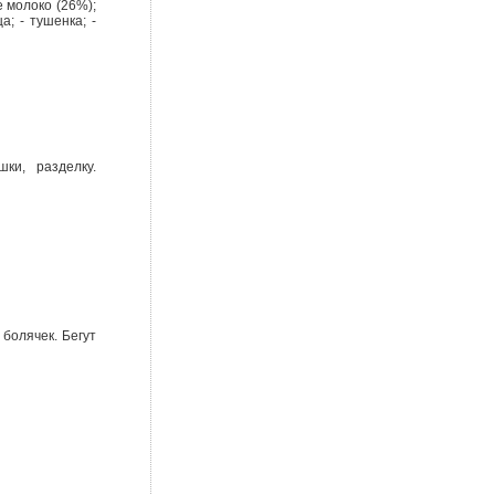
 молоко (26%);
а; - тушенка; -
ки, разделку.
 болячек. Бегут