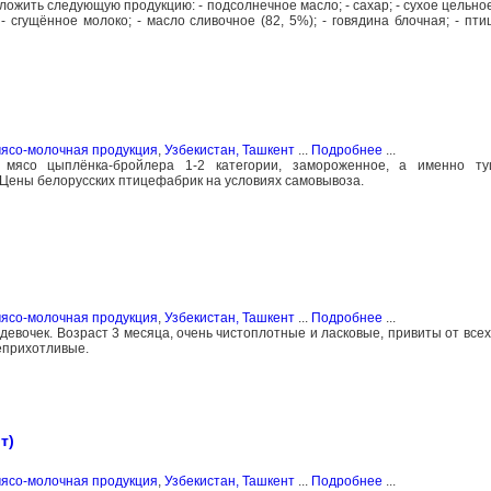
ожить следующую продукцию: - подсолнечное масло; - сахар; - сухое цельное
- сгущённое молоко; - масло сливочное (82, 5%); - говядина блочная; - птиц
мясо-молочная продукция
,
Узбекистан, Ташкент
...
Подробнее
...
 мясо цыплёнка-бройлера 1-2 категории, замороженное, а именно туш
 Цены белорусских птицефабрик на условиях самовывоза.
мясо-молочная продукция
,
Узбекистан, Ташкент
...
Подробнее
...
евочек. Возраст 3 месяца, очень чистоплотные и ласковые, привиты от всех
неприхотливые.
т)
мясо-молочная продукция
,
Узбекистан, Ташкент
...
Подробнее
...