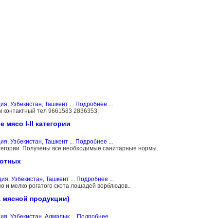
ция
,
Узбекистан, Ташкент
...
Подробнее
...
ум контактный тел 9661583 2836353.
мясо I-II категории
ция
,
Узбекистан, Ташкент
...
Подробнее
...
атегории. Получены все необходимые санитарные нормы..
вотных
ция
,
Узбекистан, Ташкент
...
Подробнее
...
о и мелко рогатого скота лошадей верблюдов..
 мясной продукции)
ция
,
Узбекистан, Алмалык
...
Подробнее
...