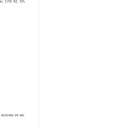
с. 170г 82, 5%
козочка её же.