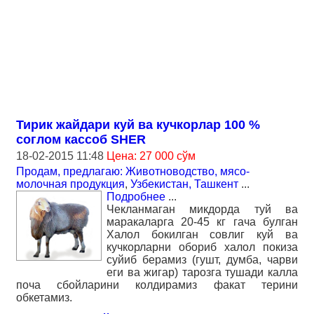
Тирик жайдари куй ва кучкорлар 100 %
соглом кассоб SHER
18-02-2015 11:48
Цена: 27 000 сўм
Продам, предлагаю: Животноводство, мясо-
молочная продукция
,
Узбекистан, Ташкент
...
Подробнее
...
Чекланмаган микдорда туй ва
маракаларга 20-45 кг гача булган
Халол бокилган совлиг куй ва
кучкорларни обориб халол покиза
суйиб берамиз (гушт, думба, чарви
еги ва жигар) тарозга тушади калла
поча сбойларини колдирамиз факат терини
обкетамиз.