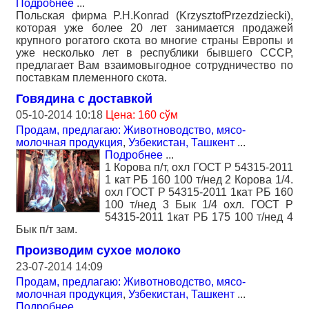
Подробнее
...
Польская фирма P.H.Konrad (KrzysztofPrzezdziecki),
которая уже более 20 лет занимается продажей
крупного рогатого скота во многие страны Европы и
уже несколько лет в республики бывшего СССР,
предлагает Вам взаимовыгодное сотрудничество по
поставкам племенного скота.
Говядина c доставкой
05-10-2014 10:18
Цена: 160 сўм
Продам, предлагаю: Животноводство, мясо-
молочная продукция
,
Узбекистан, Ташкент
...
Подробнее
...
1 Корова п/т, охл ГОСТ Р 54315-2011
1 кат РБ 160 100 т/нед 2 Корова 1/4.
охл ГОСТ Р 54315-2011 1кат РБ 160
100 т/нед 3 Бык 1/4 охл. ГОСТ Р
54315-2011 1кат РБ 175 100 т/нед 4
Бык п/т зам.
Производим сухое молоко
23-07-2014 14:09
Продам, предлагаю: Животноводство, мясо-
молочная продукция
,
Узбекистан, Ташкент
...
Подробнее
...