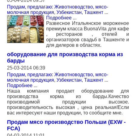
05-04-2014 09:57
Продам, предлагаю: Животноводство, мясо-
молочная продукция
,
Узбекистан, Ташкент
...
Подробнее
...
Развесное Итальянское мороженое
премиум класса BuonaVita для кафе
, ресторанов , отелей и
организаторов свадьб в Ташкенте и
для дилеров в областях.
оборудование для производства корма из
барды
25-03-2014 06:39
Продам, предлагаю: Животноводство, мясо-
молочная продукция
,
Узбекистан, Ташкент
...
Подробнее
...
Наша компания продает оборудование для
производства корма из барды.Качество
производимой продукции высокое.
производительность высокая , цена реальная!Если
вас интересуют наши продукции, то сообщите мне.
Продам мясо производство Польши (EXW -
FCA)
04-02-2014 11:01