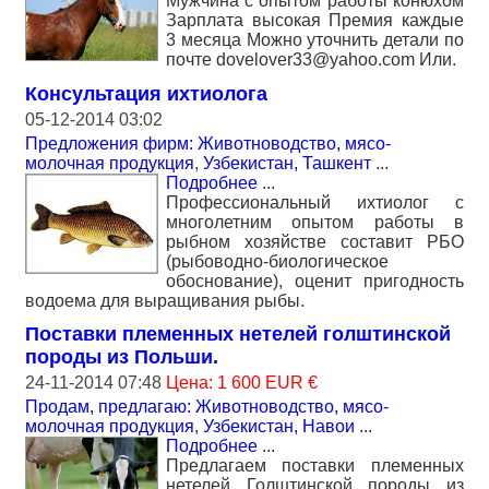
Мужчина с опытом работы конюхом
Зарплата высокая Премия каждые
3 месяца Можно уточнить детали по
почте dovelover33@yahoo.com Или.
Консультация ихтиолога
05-12-2014 03:02
Предложения фирм: Животноводство, мясо-
молочная продукция
,
Узбекистан, Ташкент
...
Подробнее
...
Профессиональный ихтиолог с
многолетним опытом работы в
рыбном хозяйстве составит РБО
(рыбоводно-биологическое
обоснование), оценит пригодность
водоема для выращивания рыбы.
Поставки племенных нетелей голштинской
породы из Польши.
24-11-2014 07:48
Цена: 1 600 EUR €
Продам, предлагаю: Животноводство, мясо-
молочная продукция
,
Узбекистан, Навои
...
Подробнее
...
Предлагаем поставки племенных
нетелей Голштинской породы из