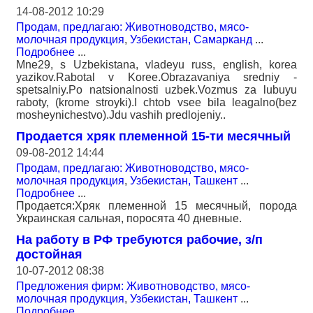
14-08-2012 10:29
Продам, предлагаю: Животноводство, мясо-
молочная продукция
,
Узбекистан, Самарканд
...
Подробнее
...
Mne29, s Uzbekistana, vladeyu russ, english, korea
yazikov.Rabotal v Koree.Obrazavaniya sredniy -
spetsalniy.Po natsionalnosti uzbek.Vozmus za lubuyu
raboty, (krome stroyki).I chtob vsee bila leagalno(bez
mosheynichestvo).Jdu vashih predlojeniy..
Продается хряк племенной 15-ти месячный
09-08-2012 14:44
Продам, предлагаю: Животноводство, мясо-
молочная продукция
,
Узбекистан, Ташкент
...
Подробнее
...
Продается:Хряк племенной 15 месячный, порода
Украинская сальная, поросята 40 дневные.
На работу в РФ требуются рабочие, з/п
достойная
10-07-2012 08:38
Предложения фирм: Животноводство, мясо-
молочная продукция
,
Узбекистан, Ташкент
...
Подробнее
...