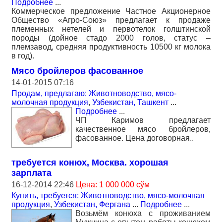
Подробнее
...
Коммерческое предложение Частное Акционерное
Общество «Агро-Союз» предлагает к продаже
племенных нетелей и первотелок голштинской
породы (дойное стадо 2000 голов, статус –
племзавод, средняя продуктивность 10500 кг молока
в год).
Мясо бройлеров фасованное
14-01-2015 07:16
Продам, предлагаю: Животноводство, мясо-
молочная продукция
,
Узбекистан, Ташкент
...
Подробнее
...
ЧП Каримов предлагает
качественное мясо бройлеров,
фасованное. Цена договорная..
требуется конюх, Москва. хорошая
зарплата
16-12-2014 22:46
Цена: 1 000 000 сўм
Купить, требуется: Животноводство, мясо-молочная
продукция
,
Узбекистан, Фергана
...
Подробнее
...
Возьмём конюха с проживанием