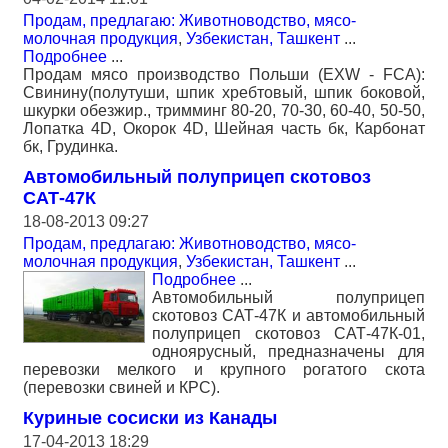
Продам, предлагаю: Животноводство, мясо-
молочная продукция
,
Узбекистан, Ташкент
...
Подробнее
...
Продам мясо производство Польши (EXW - FCA):
Свинину(полутуши, шпик хребтовый, шпик боковой,
шкурки обезжир., тримминг 80-20, 70-30, 60-40, 50-50,
Лопатка 4D, Окорок 4D, Шейная часть бк, Карбонат
бк, Грудинка.
Автомобильный полуприцеп скотовоз
САТ-47К
18-08-2013 09:27
Продам, предлагаю: Животноводство, мясо-
молочная продукция
,
Узбекистан, Ташкент
...
Подробнее
...
Автомобильный полуприцеп
скотовоз САТ-47К и автомобильный
полуприцеп скотовоз САТ-47К-01,
одноярусный, предназначены для
перевозки мелкого и крупного рогатого скота
(перевозки свиней и КРС).
Куриные сосиски из Канады
17-04-2013 18:29